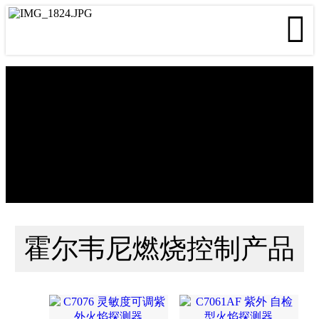

霍尔韦尼燃烧控制产品